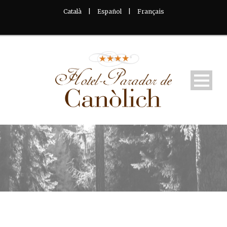
Català
|
Español
|
Français