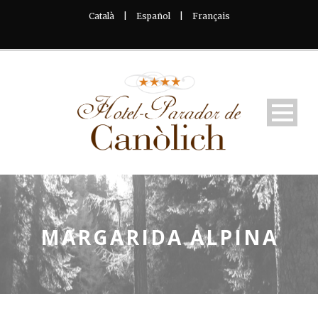
Català
|
Español
|
Français
MARGARIDA ALPINA