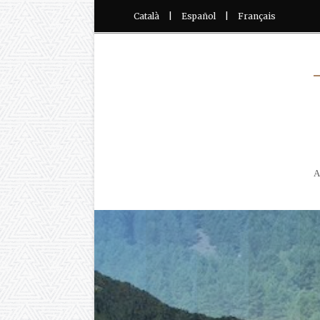
Català
|
Español
|
Français
A