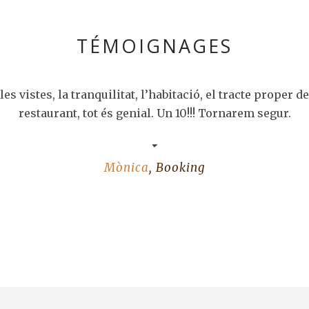
TÉMOIGNAGES
ó, el tracte proper dels seus propietaris, la cuina del
!! Tornarem segur.
ng