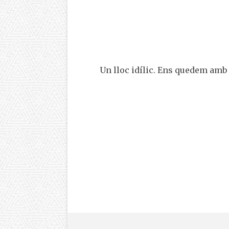
lic. Ens quedem amb les vistes, la tranquilitat, l’habitaci
restaurant, tot és genial. Un 10!
Mònica
,
Booki